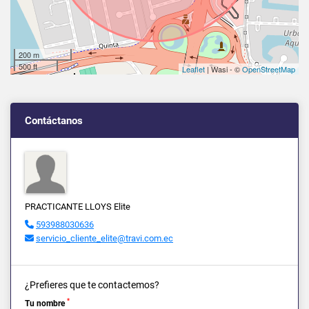
200 m
500 ft
Leaflet
| Wasi - ©
OpenStreetMap
Contáctanos
PRACTICANTE LLOYS Elite
593988030636
servicio_cliente_elite@travi.com.ec
¿Prefieres que te contactemos?
*
Tu nombre