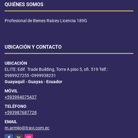
QUIÉNES SOMOS
Profesional de Bienes Raíces Licencia 189G
UBICACIÓN Y CONTACTO
UBICACIÓN
ELITE: Edif. Trade Building, Torre A piso 5, ofi. 519 Telf.:
0989927255 -0999938231
Guayaquil - Guayas - Ecuador
MÓVIL
+593994075437
TELÉFONO
+593987687728
EMAIL
m.armijo@travi.com.ec
Facebook
X
Instagram