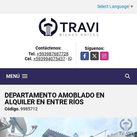
Select Language
▼
Contáctenos:
Síguenos:
Tel.
+593987687728
Facebook
X
Instagram
Cel.
+593994075437
-
MENÚ
DEPARTAMENTO AMOBLADO EN
ALQUILER EN ENTRE RÍOS
Código.
9985712