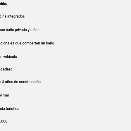
eble:
cina integrados
con baño privado y clóset
icionales que comparten un baño
n vehículo
acadas:
lo 3 años de construcción
el mar
da turística
,000