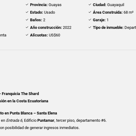
Provincia:
Guayas
Ciudad:
Guayaquil
Estado:
Usado
Área Construida:
68 m²
Baños:
2
Garaje:
1
Año construcción:
2022
Tipo de inmueble:
Depar
nta
Alícuotas:
US$60
– Franquicia The Shard
sión en la Costa Ecuatoriana
o en Punta Blanca – Santa Elena
a en
Entrada 6
, Edificio
Puntamar
, tercer piso, departamento #6.
con posibilidad de generar ingresos inmediatos.