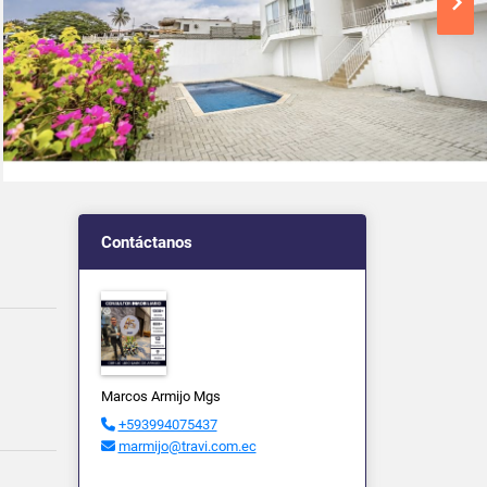
Contáctanos
Marcos Armijo Mgs
+593994075437
marmijo@travi.com.ec