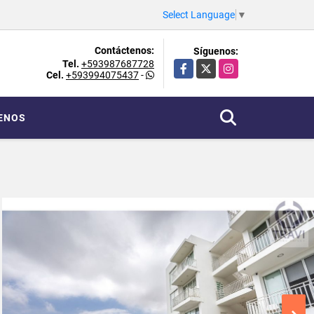
Select Language
▼
Contáctenos:
Síguenos:
Tel.
+593987687728
Facebook
X
Instagram
Cel.
+593994075437
-
ENOS