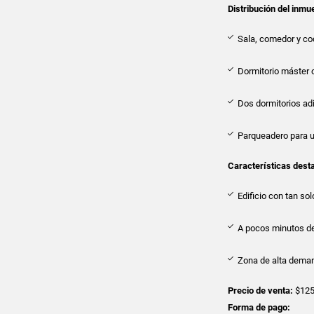
Distribución del inmu
Sala, comedor y co
Dormitorio máster 
Dos dormitorios ad
Parqueadero para u
Características dest
Edificio con tan so
A pocos minutos d
Zona de alta deman
Precio de venta:
$125
Forma de pago: