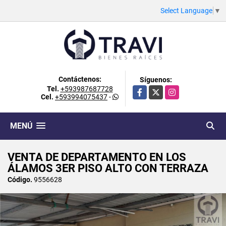
Select Language
▼
Contáctenos:
Síguenos:
Tel.
+593987687728
Facebook
X
Instagram
Cel.
+593994075437
-
MENÚ
VENTA DE DEPARTAMENTO EN LOS
ÁLAMOS 3ER PISO ALTO CON TERRAZA
Código.
9556628