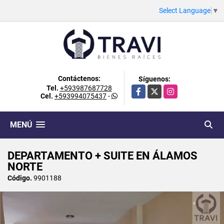
Select Language
▼
Contáctenos:
Síguenos:
Tel.
+593987687728
Facebook
X
Instagram
Cel.
+593994075437
-
MENÚ
DEPARTAMENTO + SUITE EN ÁLAMOS
NORTE
Código.
9901188