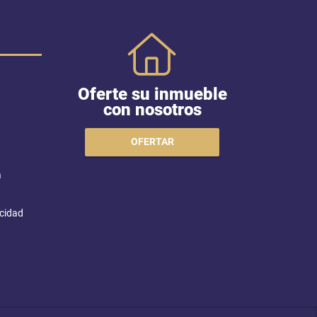
Oferte su inmueble
con nosotros
OFERTAR
a
acidad