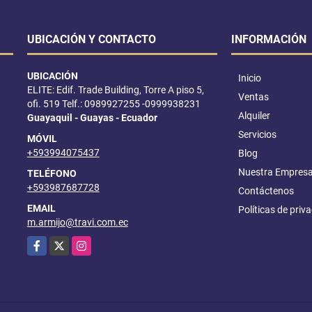
UBICACIÓN Y CONTACTO
INFORMACIÓN
UBICACIÓN
Inicio
ELITE: Edif. Trade Building, Torre A piso 5,
Ventas
ofi. 519 Telf.: 0989927255 -0999938231
Alquiler
Guayaquil - Guayas - Ecuador
Servicios
MÓVIL
+593994075437
Blog
Nuestra Empres
TELÉFONO
+593987687728
Contáctenos
EMAIL
Políticas de priv
m.armijo@travi.com.ec
Facebook
X
Instagram