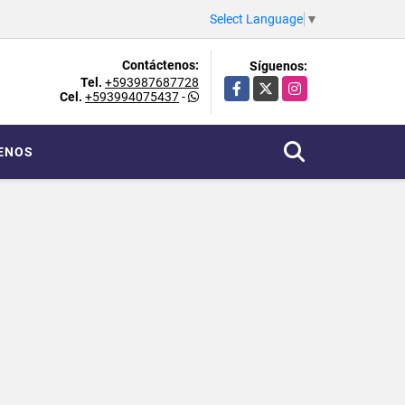
Select Language
▼
Contáctenos:
Síguenos:
Tel.
+593987687728
Facebook
X
Instagram
Cel.
+593994075437
-
ENOS