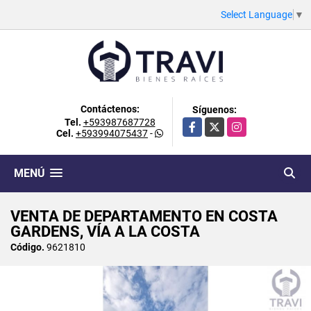
Select Language
▼
Contáctenos:
Síguenos:
Tel.
+593987687728
Facebook
X
Instagram
Cel.
+593994075437
-
MENÚ
VENTA DE DEPARTAMENTO EN COSTA
GARDENS, VÍA A LA COSTA
Código.
9621810