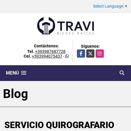
Select Language
▼
Contáctenos:
Síguenos:
Tel.
+593987687728
Facebook
X
Instagram
Cel.
+593994075437
-
MENÚ
Blog
SERVICIO QUIROGRAFARIO