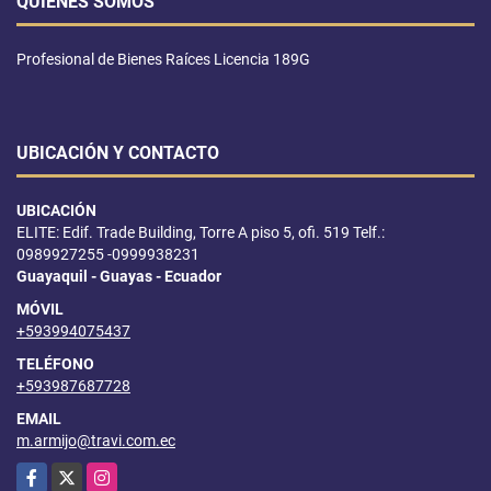
QUIÉNES SOMOS
Profesional de Bienes Raíces Licencia 189G
UBICACIÓN Y CONTACTO
UBICACIÓN
ELITE: Edif. Trade Building, Torre A piso 5, ofi. 519 Telf.:
0989927255 -0999938231
Guayaquil - Guayas - Ecuador
MÓVIL
+593994075437
TELÉFONO
+593987687728
EMAIL
m.armijo@travi.com.ec
Facebook
X
Instagram