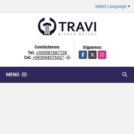
Select Language
▼
Contáctenos:
Síguenos:
Tel.
+593987687728
Facebook
X
Instagram
Cel.
+593994075437
-
MENÚ