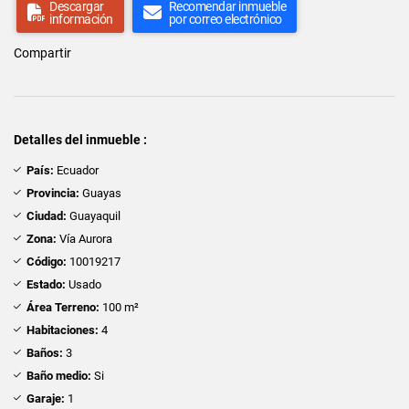
Descargar
Recomendar inmueble
información
por correo electrónico
Compartir
Detalles del inmueble :
País:
Ecuador
Provincia:
Guayas
Ciudad:
Guayaquil
Zona:
Vía Aurora
Código:
10019217
Estado:
Usado
Área Terreno:
100 m²
Habitaciones:
4
Baños:
3
Baño medio:
Si
Garaje:
1