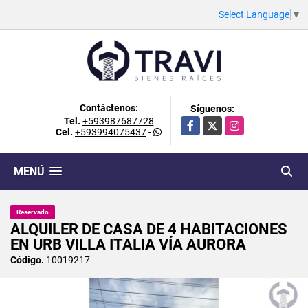
Select Language
▼
Contáctenos:
Síguenos:
Tel.
+593987687728
Facebook
X
Instagram
Cel.
+593994075437
-
MENÚ
Reservado
ALQUILER DE CASA DE 4 HABITACIONES
EN URB VILLA ITALIA VÍA AURORA
Código.
10019217