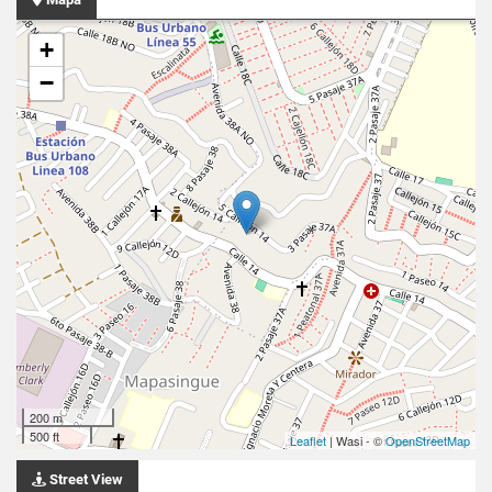
+
−
200 m
500 ft
Leaflet
| Wasi - ©
OpenStreetMap
Street View