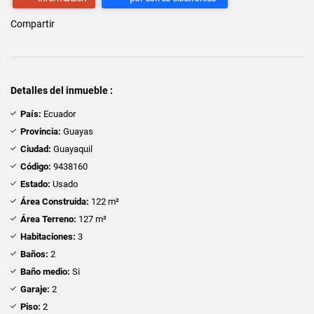
Compartir
Detalles del inmueble :
País:
Ecuador
Provincia:
Guayas
Ciudad:
Guayaquil
Código:
9438160
Estado:
Usado
Área Construida:
122 m²
Área Terreno:
127 m²
Habitaciones:
3
Baños:
2
Baño medio:
Si
Garaje:
2
Piso:
2