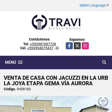
Select Language
▼
Contáctenos:
Síguenos:
Tel.
+593987687728
Facebook
X
Instagram
Cel.
+593994075437
-
MENÚ
VENTA DE CASA CON JACUZZI EN LA URB
LA JOYA ETAPA GEMA VÍA AURORA
Código.
9438160