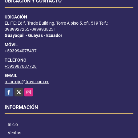
UBICACIÓN Y CONTACTO
UBICACIÓN
ELITE: Edif. Trade Building, Torre A piso 5, ofi. 519 Telf.:
0989927255 -0999938231
Guayaquil - Guayas - Ecuador
MÓVIL
+593994075437
TELÉFONO
+593987687728
EMAIL
m.armijo@travi.com.ec
Facebook
X
Instagram
INFORMACIÓN
Inicio
Ventas