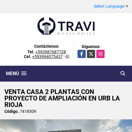
Select Language
▼
Contáctenos:
Síguenos:
Tel.
+593987687728
Facebook
X
Instagram
Cel.
+593994075437
-
MENÚ
VENTA CASA 2 PLANTAS CON
PROYECTO DE AMPLIACIÓN EN URB LA
RIOJA
Código.
7418509