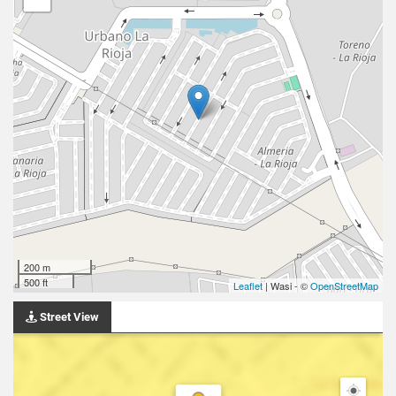
200 m
500 ft
Leaflet
| Wasi - ©
OpenStreetMap
Street View