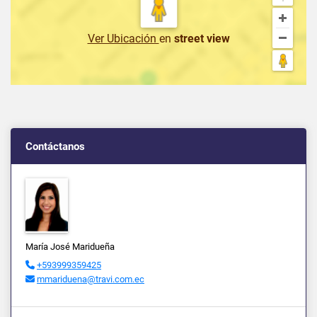
Ver Ubicación
en
street view
Contáctanos
María José Maridueña
+593999359425
mmariduena@travi.com.ec