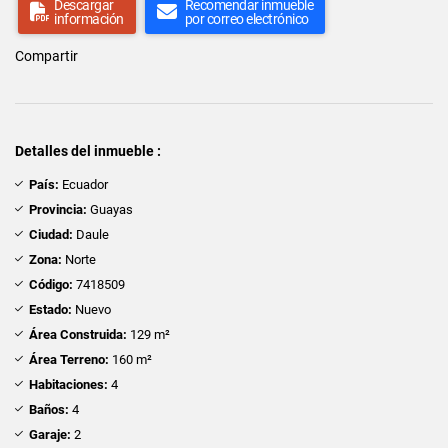
Descargar
Recomendar inmueble
información
por correo electrónico
Compartir
Detalles del inmueble :
País:
Ecuador
Provincia:
Guayas
Ciudad:
Daule
Zona:
Norte
Código:
7418509
Estado:
Nuevo
Área Construida:
129 m²
Área Terreno:
160 m²
Habitaciones:
4
Baños:
4
Garaje:
2