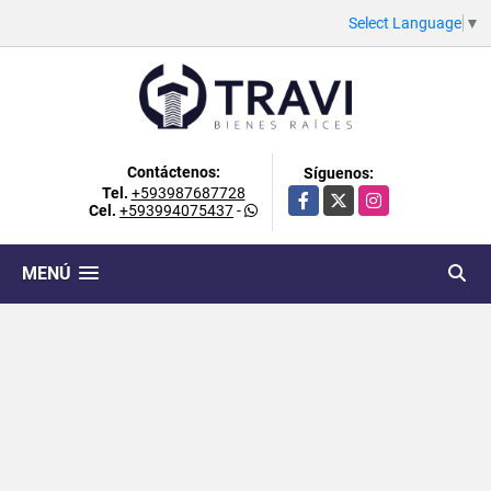
Select Language
▼
Contáctenos:
Síguenos:
Tel.
+593987687728
Facebook
X
Instagram
Cel.
+593994075437
-
MENÚ