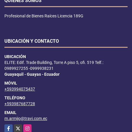
QUIÉNES SOMOS
Profesional de Bienes Raíces Licencia 189G
UBICACIÓN Y CONTACTO
UBICACIÓN
ELITE: Edif. Trade Building, Torre A piso 5, ofi. 519 Telf.:
0989927255 -0999938231
Guayaquil - Guayas - Ecuador
MÓVIL
+593994075437
TELÉFONO
+593987687728
EMAIL
m.armijo@travi.com.ec
Facebook
X
Instagram