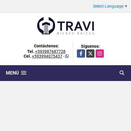
Select Language
▼
Contáctenos:
Síguenos:
Tel.
+593987687728
Facebook
X
Instagram
Cel.
+593994075437
-
MENÚ