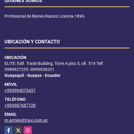
QUIÉNES SOMOS
Profesional de Bienes Raíces Licencia 189G
UBICACIÓN Y CONTACTO
UBICACIÓN
ELITE: Edif. Trade Building, Torre A piso 5, ofi. 519 Telf.:
0989927255 -0999938231
Guayaquil - Guayas - Ecuador
MÓVIL
+593994075437
TELÉFONO
+593987687728
EMAIL
m.armijo@travi.com.ec
Facebook
X
Instagram