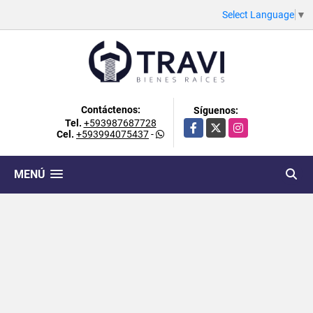
Select Language
▼
Contáctenos:
Síguenos:
Tel.
+593987687728
Facebook
X
Instagram
Cel.
+593994075437
-
MENÚ