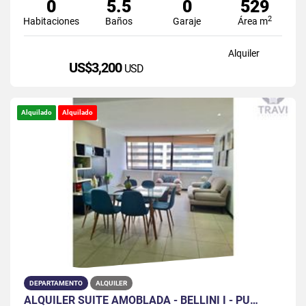
0
5.5
0
529
2
Habitaciones
Baños
Garaje
Área m
Alquiler
US$3,200
USD
Alquilado
Alquilado
DEPARTAMENTO
ALQUILER
ALQUILER SUITE AMOBLADA - BELLINI I - PU…