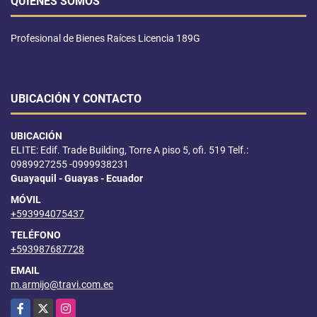
QUIÉNES SOMOS
Profesional de Bienes Raíces Licencia 189G
UBICACIÓN Y CONTACTO
UBICACIÓN
ELITE: Edif. Trade Building, Torre A piso 5, ofi. 519 Telf.:
0989927255 -0999938231
Guayaquil - Guayas - Ecuador
MÓVIL
+593994075437
TELÉFONO
+593987687728
EMAIL
m.armijo@travi.com.ec
Facebook
X
Instagram