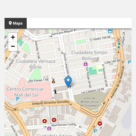
Mapa
+
−