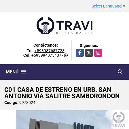
Select Language
▼
Contáctenos:
Síguenos:
Tel.
+593987687728
Facebook
X
Instagram
Cel.
+593994075437
-
MENÚ
C01 CASA DE ESTRENO EN URB. SAN
ANTONIO VÍA SALITRE SAMBORONDON
Código.
9978024