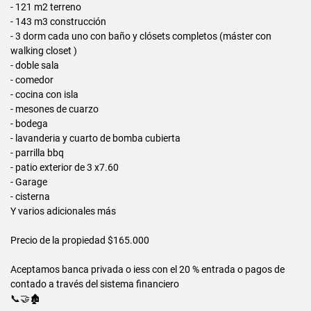
- 121 m2 terreno
- ⁠143 m3 construcción
- ⁠3 dorm cada uno con baño y clósets completos (máster con
walking closet )
- ⁠doble sala
- ⁠comedor
- ⁠cocina con isla
- ⁠mesones de cuarzo
- ⁠bodega
- ⁠lavanderia y cuarto de bomba cubierta
- ⁠parrilla bbq
- ⁠patio exterior de 3 x7.60
- ⁠Garage
- ⁠cisterna
Y varios adicionales más
Precio de la propiedad $165.000
Aceptamos banca privada o iess con el 20 % entrada o pagos de
contado a través del sistema financiero
📞🤝🏚️