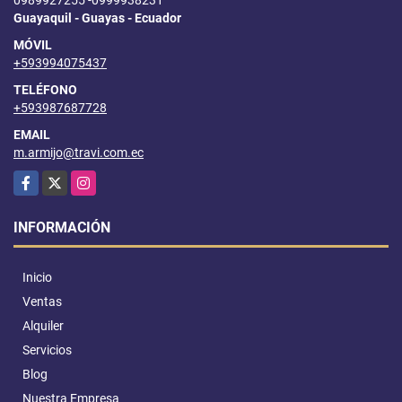
0989927255 -0999938231
Guayaquil - Guayas - Ecuador
MÓVIL
+593994075437
TELÉFONO
+593987687728
EMAIL
m.armijo@travi.com.ec
Facebook
X
Instagram
INFORMACIÓN
Inicio
Ventas
Alquiler
Servicios
Blog
Nuestra Empresa