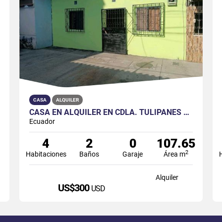
CASA
ALQUILER
CASA EN ALQUILER EN CDLA. TULIPANES SUR DE GUAYAQUIL
Ecuador
4
2
0
107.65
2
Habitaciones
Baños
Garaje
Área m
Alquiler
US$300
USD