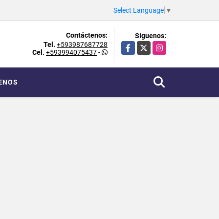
Select Language
▼
Contáctenos:
Síguenos:
Tel.
+593987687728
Facebook
X
Instagram
Cel.
+593994075437
-
ENOS