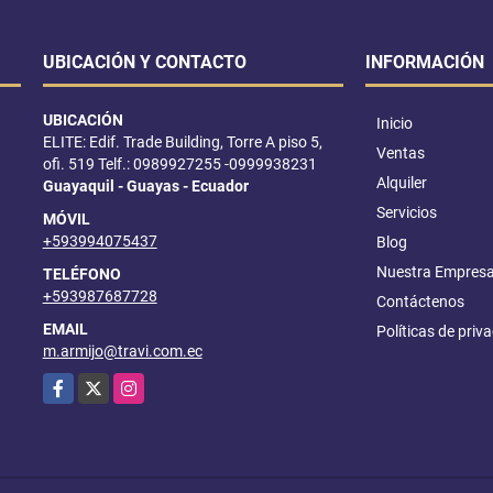
UBICACIÓN Y CONTACTO
INFORMACIÓN
UBICACIÓN
Inicio
ELITE: Edif. Trade Building, Torre A piso 5,
Ventas
ofi. 519 Telf.: 0989927255 -0999938231
Alquiler
Guayaquil - Guayas - Ecuador
Servicios
MÓVIL
+593994075437
Blog
Nuestra Empres
TELÉFONO
+593987687728
Contáctenos
EMAIL
Políticas de priv
m.armijo@travi.com.ec
Facebook
X
Instagram