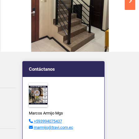
Contáctanos
Marcos Armijo Mgs
+593994075437
marmijo@travi.com.ec