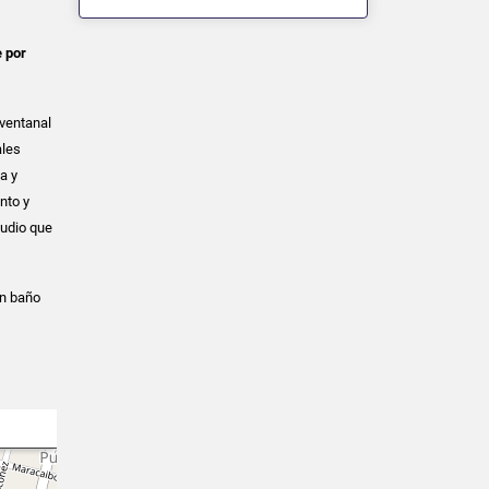
e por
 ventanal
ales
na y
nto y
tudio que
on baño