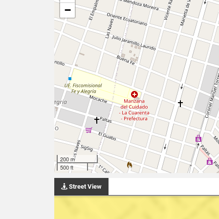
−
200 m
500 ft
Street View