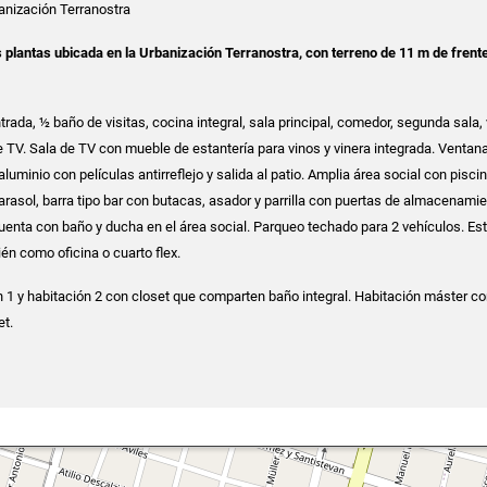
anización Terranostra
plantas ubicada en la Urbanización Terranostra, con terreno de 11 m de frent
trada, ½ baño de visitas, cocina integral, sala principal, comedor, segunda sala,
de TV. Sala de TV con mueble de estantería para vinos y vinera integrada. Ventan
aluminio con películas antirreflejo y salida al patio. Amplia área social con pisci
asol, barra tipo bar con butacas, asador y parrilla con puertas de almacenamie
enta con baño y ducha en el área social. Parqueo techado para 2 vehículos. Es
én como oficina o cuarto flex.
 1 y habitación 2 con closet que comparten baño integral. Habitación máster c
et.