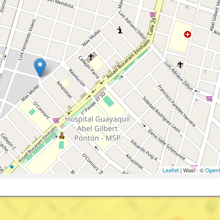
Leaflet
| Wasi - ©
OpenS