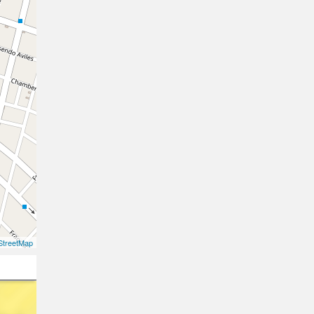
treetMap