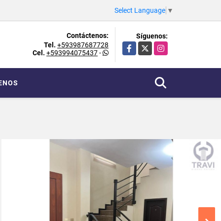
Select Language
▼
Contáctenos:
Síguenos:
Tel.
+593987687728
Facebook
X
Instagram
Cel.
+593994075437
-
ENOS