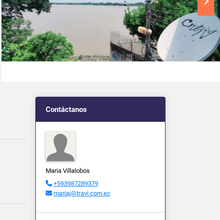
Contáctanos
Maria Villalobos
+593987289379
mariaj@travi.com.ec