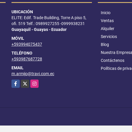
UBICACIÓN
Inicio
ELITE: Edif. Trade Building, Torre A piso 5,
Ventas
ofi. 519 Telf.: 0989927255 -0999938231
Alquiler
Guayaquil - Guayas - Ecuador
Servicios
MÓVIL
+593994075437
Blog
Nuestra Empres
TELÉFONO
+593987687728
Contáctenos
EMAIL
Políticas de priv
m.armijo@travi.com.ec
Facebook
X
Instagram