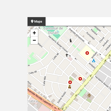
Mapa
+
−