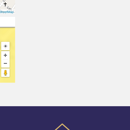
treetMap