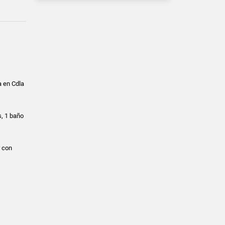
a en Cdla
s, 1 baño
r con