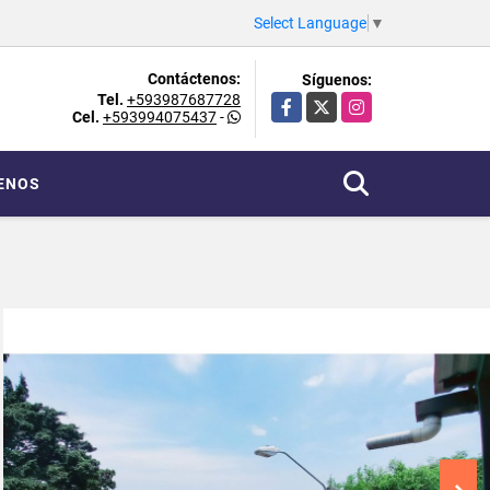
Select Language
▼
Contáctenos:
Síguenos:
Tel.
+593987687728
Facebook
X
Instagram
Cel.
+593994075437
-
ENOS