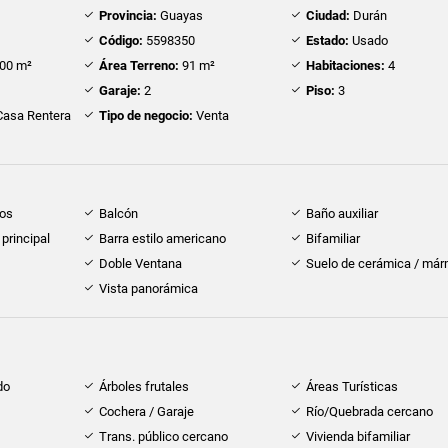
Provincia:
Guayas
Ciudad:
Durán
Código:
5598350
Estado:
Usado
00 m²
Área Terreno:
91 m²
Habitaciones:
4
Garaje:
2
Piso:
3
asa Rentera
Tipo de negocio:
Venta
dos
Balcón
Baño auxiliar
principal
Barra estilo americano
Bifamiliar
Doble Ventana
Suelo de cerámica / már
Vista panorámica
do
Árboles frutales
Áreas Turísticas
Cochera / Garaje
Río/Quebrada cercano
Trans. público cercano
Vivienda bifamiliar