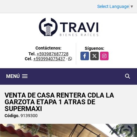
Select Language
▼
Contáctenos:
Síguenos:
Tel.
+593987687728
Facebook
X
Instagram
Cel.
+593994075437
-
MENÚ
VENTA DE CASA RENTERA CDLA LA
GARZOTA ETAPA 1 ATRAS DE
SUPERMAXI
Código.
9139300