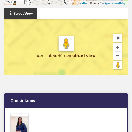
500 ft
Leaflet
| Wasi - ©
OpenStreetMap
Street View
Ver Ubicación
en
street view
Contáctanos