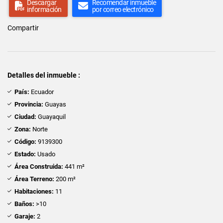
Descargar
Recomendar inmueble
información
por correo electrónico
Compartir
Detalles del inmueble :
País:
Ecuador
Provincia:
Guayas
Ciudad:
Guayaquil
Zona:
Norte
Código:
9139300
Estado:
Usado
Área Construida:
441 m²
Área Terreno:
200 m²
Habitaciones:
11
Baños:
>10
Garaje:
2