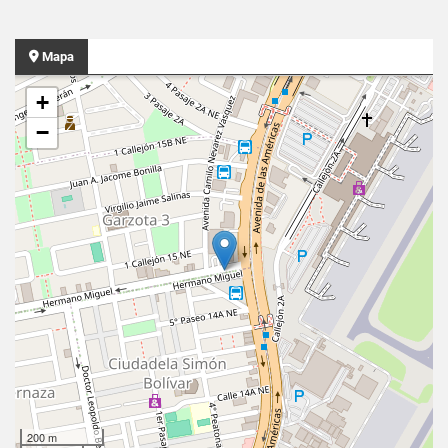
Mapa
+
−
200 m