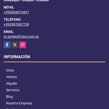
Guayaquil - Guayas - Ecuador
MÓVIL
+593994075437
TELÉFONO
+593987687728
EMAIL
m.armijo@travi.com.ec
Facebook
X
Instagram
INFORMACIÓN
Inicio
Ventas
Alquiler
Servicios
Blog
Nuestra Empresa