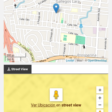
200 m
500 ft
Leaflet
| Wasi - ©
OpenStreetMap
Street View
Ver Ubicación
en
street view