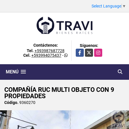
Select Language
▼
Contáctenos:
Síguenos:
Tel.
+593987687728
Facebook
X
Instagram
Cel.
+593994075437
-
MENÚ
COMPAÑÍA RUC MULTI OBJETO CON 9
PROPIEDADES
Código.
9360270