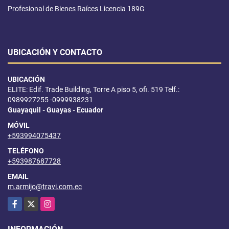
Profesional de Bienes Raíces Licencia 189G
UBICACIÓN Y CONTACTO
UBICACIÓN
ELITE: Edif. Trade Building, Torre A piso 5, ofi. 519 Telf.:
0989927255 -0999938231
Guayaquil - Guayas - Ecuador
MÓVIL
+593994075437
TELÉFONO
+593987687728
EMAIL
m.armijo@travi.com.ec
Facebook
X
Instagram