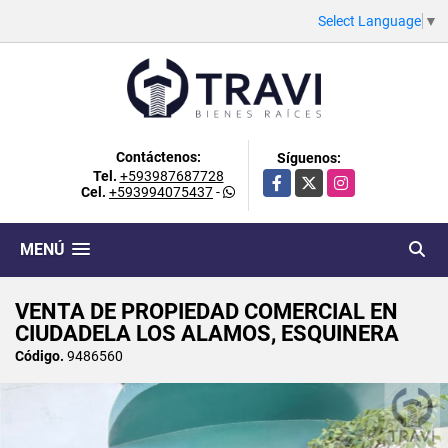
Select Language
▼
Contáctenos:
Síguenos:
Tel.
+593987687728
Facebook
X
Instagram
Cel.
+593994075437
-
MENÚ
VENTA DE PROPIEDAD COMERCIAL EN
CIUDADELA LOS ALAMOS, ESQUINERA
Código.
9486560