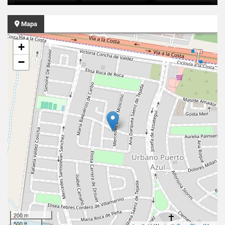
Mapa
+
−
200 m
500 ft