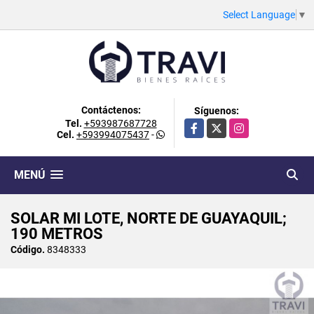
Select Language
▼
Contáctenos:
Síguenos:
Tel.
+593987687728
Facebook
X
Instagram
Cel.
+593994075437
-
MENÚ
SOLAR MI LOTE, NORTE DE GUAYAQUIL;
190 METROS
Código.
8348333