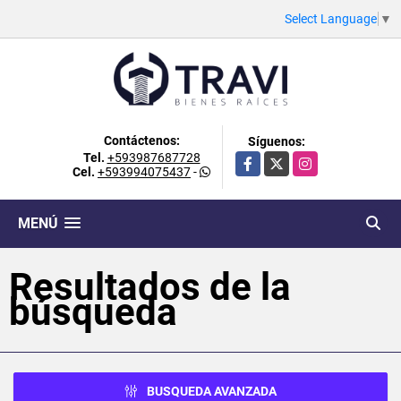
Select Language
▼
Contáctenos:
Síguenos:
Tel.
+593987687728
Facebook
X
Instagram
Cel.
+593994075437
-
MENÚ
Resultados de la
búsqueda
BUSQUEDA AVANZADA