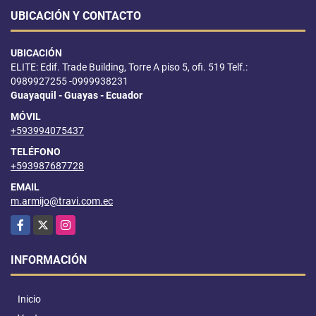
UBICACIÓN Y CONTACTO
UBICACIÓN
ELITE: Edif. Trade Building, Torre A piso 5, ofi. 519 Telf.:
0989927255 -0999938231
Guayaquil - Guayas - Ecuador
MÓVIL
+593994075437
TELÉFONO
+593987687728
EMAIL
m.armijo@travi.com.ec
Facebook
X
Instagram
INFORMACIÓN
Inicio