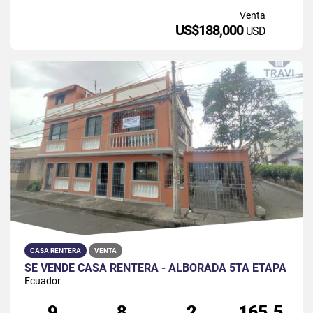
Venta
US$188,000
USD
CASA RENTERA
VENTA
SE VENDE CASA RENTERA - ALBORADA 5TA ETAPA
Ecuador
9
8
2
165.5