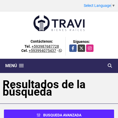
Select Language
▼
Contáctenos:
Síguenos:
Tel.
+593987687728
Facebook
X
Instagram
Cel.
+593994075437
-
MENÚ
Resultados de la
búsqueda
BUSQUEDA AVANZADA