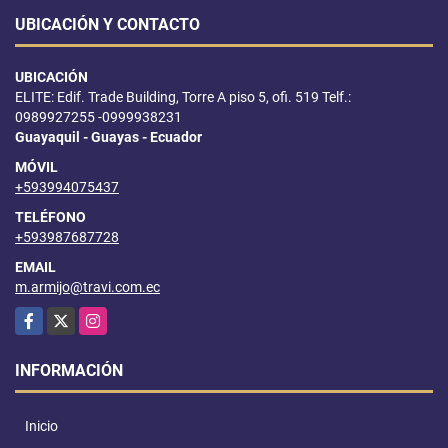
UBICACIÓN Y CONTACTO
UBICACIÓN
ELITE: Edif. Trade Building, Torre A piso 5, ofi. 519 Telf.:
0989927255 -0999938231
Guayaquil - Guayas - Ecuador
MÓVIL
+593994075437
TELÉFONO
+593987687728
EMAIL
m.armijo@travi.com.ec
Facebook
X
Instagram
INFORMACIÓN
Inicio