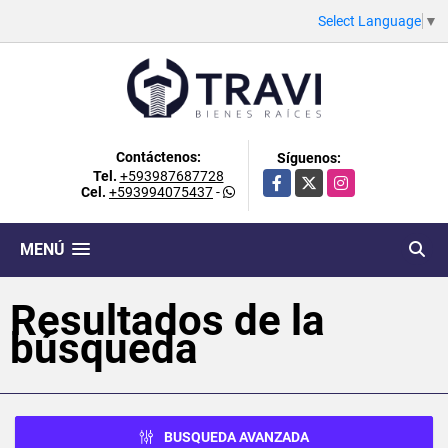
Select Language
▼
Contáctenos:
Síguenos:
Tel.
+593987687728
Facebook
X
Instagram
Cel.
+593994075437
-
MENÚ
Resultados de la
búsqueda
BUSQUEDA AVANZADA