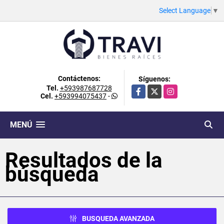
Select Language
▼
Contáctenos:
Síguenos:
Tel.
+593987687728
Facebook
X
Instagram
Cel.
+593994075437
-
MENÚ
Resultados de la
búsqueda
BUSQUEDA AVANZADA