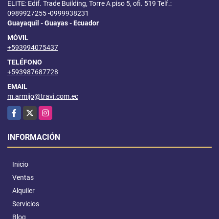
ELITE: Edif. Trade Building, Torre A piso 5, ofi. 519 Telf.:
0989927255 -0999938231
Guayaquil - Guayas - Ecuador
MÓVIL
+593994075437
TELÉFONO
+593987687728
EMAIL
m.armijo@travi.com.ec
Facebook
X
Instagram
INFORMACIÓN
Inicio
Ventas
Alquiler
Servicios
Blog