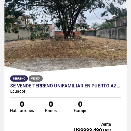
TERRENO
VENTA
SE VENDE TERRENO UNIFAMILIAR EN PUERTO AZUL, VÍA A LA COSTA
Ecuador
0
0
0
Habitaciones
Baños
Garaje
Venta
US$333,480
USD