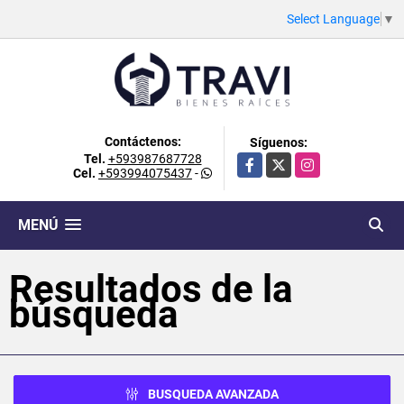
Select Language
▼
Contáctenos:
Síguenos:
Tel.
+593987687728
Facebook
X
Instagram
Cel.
+593994075437
-
MENÚ
Resultados de la
búsqueda
BUSQUEDA AVANZADA