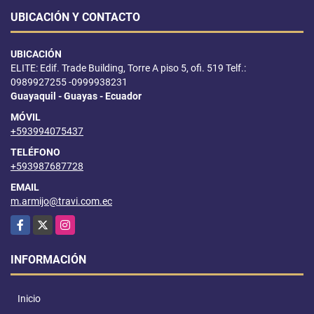
UBICACIÓN Y CONTACTO
UBICACIÓN
ELITE: Edif. Trade Building, Torre A piso 5, ofi. 519 Telf.:
0989927255 -0999938231
Guayaquil - Guayas - Ecuador
MÓVIL
+593994075437
TELÉFONO
+593987687728
EMAIL
m.armijo@travi.com.ec
Facebook
X
Instagram
INFORMACIÓN
Inicio