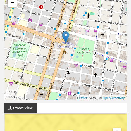
−
200 m
500 ft
Leaflet
| Wasi - ©
OpenStreetMap
Street View