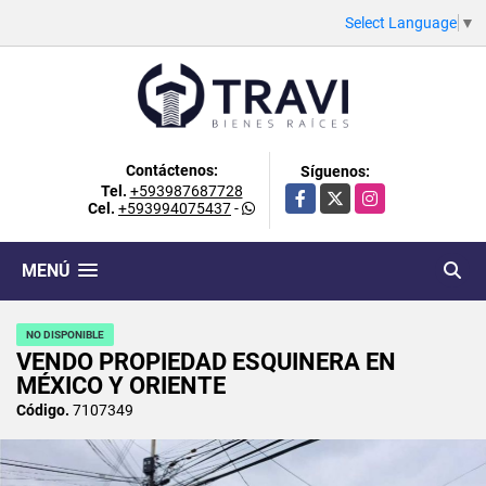
Select Language
▼
Contáctenos:
Síguenos:
Tel.
+593987687728
Facebook
X
Instagram
Cel.
+593994075437
-
MENÚ
NO DISPONIBLE
VENDO PROPIEDAD ESQUINERA EN
MÉXICO Y ORIENTE
Código.
7107349