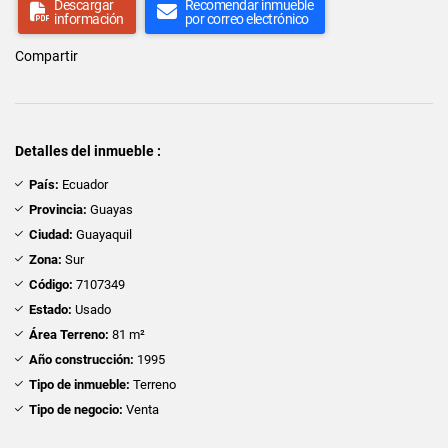
Descargar
Recomendar inmueble
información
por correo electrónico
Compartir
Detalles del inmueble :
País:
Ecuador
Provincia:
Guayas
Ciudad:
Guayaquil
Zona:
Sur
Código:
7107349
Estado:
Usado
Área Terreno:
81 m²
Año construcción:
1995
Tipo de inmueble:
Terreno
Tipo de negocio:
Venta