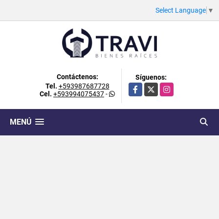
Select Language
▼
Contáctenos:
Síguenos:
Tel.
+593987687728
Facebook
X
Instagram
Cel.
+593994075437
-
MENÚ