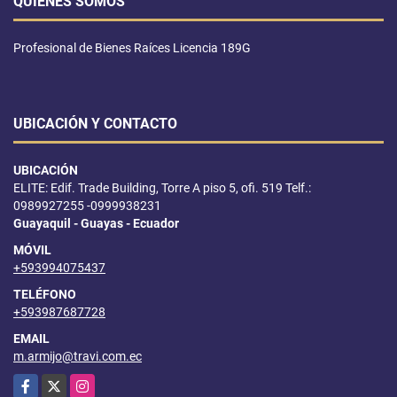
QUIÉNES SOMOS
Profesional de Bienes Raíces Licencia 189G
UBICACIÓN Y CONTACTO
UBICACIÓN
ELITE: Edif. Trade Building, Torre A piso 5, ofi. 519 Telf.:
0989927255 -0999938231
Guayaquil - Guayas - Ecuador
MÓVIL
+593994075437
TELÉFONO
+593987687728
EMAIL
m.armijo@travi.com.ec
Facebook
X
Instagram