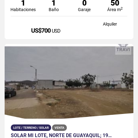
1
1
0
50
2
Habitaciones
Baño
Garaje
Área m
Alquiler
US$700
USD
LOTE / TERRENO / SOLAR
VENTA
SOLAR MI LOTE, NORTE DE GUAYAQUIL; 19…